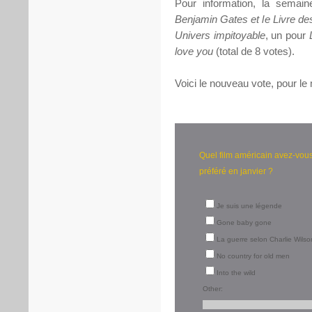
Pour information, la semain
Benjamin Gates et le Livre de
Univers impitoyable
, un pour
love you
(total de 8 votes).
Voici le nouveau vote, pour le 
Quel film américain avez-vou
préféré en janvier ?
Je suis une légende
Gone baby gone
La guerre selon Charlie Wilso
No country for old men
Into the wild
Other: