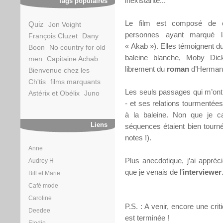
inexistante...
Tags populaires
Le film est composé de ci
Quiz
Jon Voight
personnes ayant marqué l
François Cluzet
Dany
« Akab »). Elles témoignent du
Boon
No country for old
baleine blanche, Moby Dic
men
Capitaine Achab
librement du
roman
d’Herman 
Bienvenue chez les
Ch'tis
films marquants
Les seuls passages qui m’ont
Astérix et Obélix
Juno
- et ses relations tourmentée
à la baleine. Non que je c
Liens
séquences étaient bien tourn
notes !).
Anne
Plus anecdotique, j’ai appréc
Audrey H
que je venais de l’
interviewer
Bill et Marie
Café mode
Caroline
P.S. : A venir, encore une crit
Deedee
est terminée !