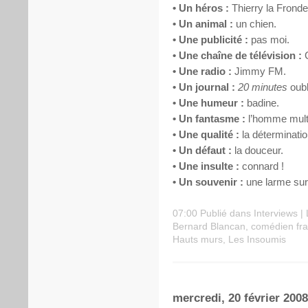
• Un héros :
Thierry la Fronde
• Un animal :
un chien.
• Une publicité :
pas moi.
• Une chaîne de télévision :
C
• Une radio :
Jimmy FM.
• Un journal :
20 minutes
oubl
• Une humeur :
badine.
• Un fantasme :
l’homme multi
• Une qualité :
la déterminatio
• Un défaut :
la douceur.
• Une insulte :
connard !
• Un souvenir :
une larme sur
07:00 Publié dans
Interviews
|
Bernard Blancan
,
comédien fra
Hauts murs
,
Les Insoumis
mercredi, 20 février 2008