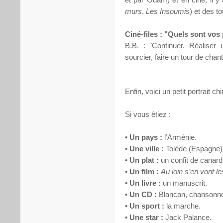
murs
,
Les Insoumis
) et des t
Ciné-files : "Quels sont vos 
B.B. : "Continuer. Réalise
sourcier, faire un tour de chant
Enfin, voici un petit portrait chi
Si vous êtiez :
• Un pays :
l’Arménie.
• Une ville :
Tolède (Espagne)
• Un plat :
un confit de canar
• Un film :
Au loin s’en vont l
• Un livre :
un manuscrit.
• Un CD :
Blancan, chansonne
• Un sport :
la marche.
• Une star :
Jack Palance.