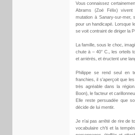
Vous connaissez certainement 
Abrams (Zoé Félix) vivent
mutation à Sanary-sur-mer, s
pour un handicapé. Lorsque le
se voit contraint de diriger la 
La famille, sous le choc, imagi
chute à – 40° C., les orteils 
et arriérés, et éructent une lan
Philippe se rend seul en te
franchies, il s’aperçoit que le
très agréable dans la région
Boon), le facteur et carillonneu
Elle reste persuadée que son
décide de lui mentir.
Je n’ai pas arrêté de rire de t
vocabulaire ch’ti et la tempé
personnages, étoffés et attac