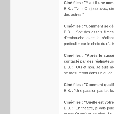
Ciné-files : "Y a-t-il une co
B.B. : "Non. On joue avec, sin
des autres."
Ciné-files : "Comment se dé
B.B. : "Soit des essais filmé
d’embauche avec le réalisate
particulier car le choix du ré
Ciné-files : "Après le succè
contacté par des réalisateur
B.B. : "Oui et non. Je suis m
se mesureront dans un ou deu
Ciné-files : "Comment qualif
B.B. : "Une passion pas facile.
Ciné-files : "Quelle est votre
B.B. : "En théâtre, je vais jou
et par Ouam) et en ciné, il y 