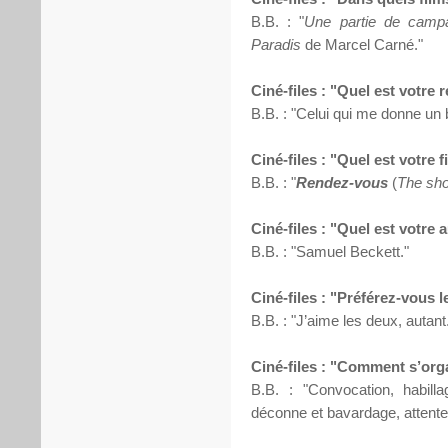
B.B. : "
Une partie de camp
Paradis
de Marcel Carné."
Ciné-files : "Quel est votre 
B.B. : "Celui qui me donne un 
Ciné-files : "Quel est votre f
B.B. : "
Rendez-vous
(
The sho
Ciné-files : "Quel est votre 
B.B. : "Samuel Beckett."
Ciné-files : "Préférez-vous l
B.B. : "J’aime les deux, autant
Ciné-files : "Comment s’org
B.B. : "Convocation, habillag
déconne et bavardage, attente,