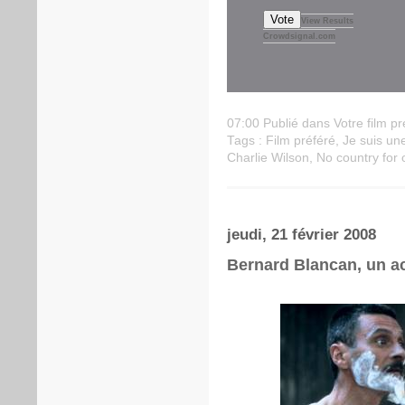
Vote
View Results
Crowdsignal.com
07:00 Publié dans
Votre film pr
Tags :
Film préféré
,
Je suis un
Charlie Wilson
,
No country for
jeudi, 21 février 2008
Bernard Blancan, un a