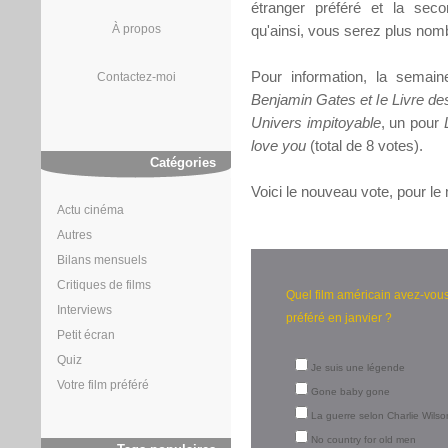
étranger préféré et la secon
À propos
qu'ainsi, vous serez plus nomb
Pour information, la semain
Contactez-moi
Benjamin Gates et le Livre de
Univers impitoyable
, un pour
love you
(total de 8 votes).
Catégories
Voici le nouveau vote, pour le 
Actu cinéma
Autres
Bilans mensuels
Critiques de films
Quel film américain avez-vou
Interviews
préféré en janvier ?
Petit écran
Quiz
Je suis une légende
Votre film préféré
Gone baby gone
La guerre selon Charlie Wilso
No country for old men