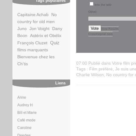
Tags populaires
Into the wild
Other:
Capitaine Achab
No
country for old men
Vote
Juno
Jon Voight
Dany
View Results
Crowdsignal.com
Boon
Astérix et Obélix
Quiz
François Cluzet
films marquants
Bienvenue chez les
07:00 Publié dans
Votre film pr
Ch'tis
Tags :
Film préféré
,
Je suis un
Charlie Wilson
,
No country for
Liens
Anne
Audrey H
Bill et Marie
Café mode
Caroline
Deedee