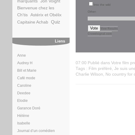
marquants
Jon Voight
Into the wild
Bienvenue chez les
Other:
Ch'tis
Astérix et Obélix
Quiz
Capitaine Achab
Vote
View Results
Crowdsignal.com
Liens
Anne
07:00 Publié dans
Votre film pr
Audrey H
Tags :
Film préféré
,
Je suis un
Bill et Marie
Charlie Wilson
,
No country for
Café mode
Caroline
Deedee
Elodie
Garance Doré
Hélène
Isabelle
Journal d’un comédien