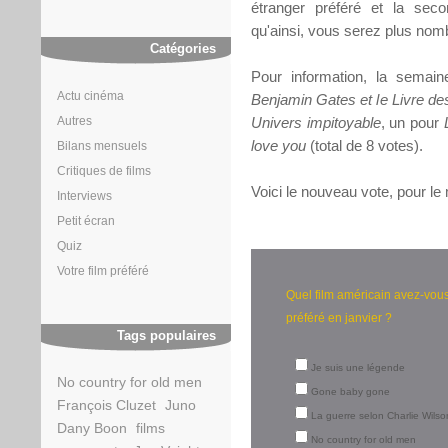
étranger préféré et la secon
qu'ainsi, vous serez plus nomb
Catégories
Pour information, la semain
Actu cinéma
Benjamin Gates et le Livre de
Autres
Univers impitoyable
, un pour
love you
(total de 8 votes).
Bilans mensuels
Critiques de films
Voici le nouveau vote, pour le 
Interviews
Petit écran
Quiz
Votre film préféré
Quel film américain avez-vou
préféré en janvier ?
Tags populaires
Je suis une légende
No country for old men
Gone baby gone
François Cluzet
Juno
La guerre selon Charlie Wilso
Dany Boon
films
No country for old men