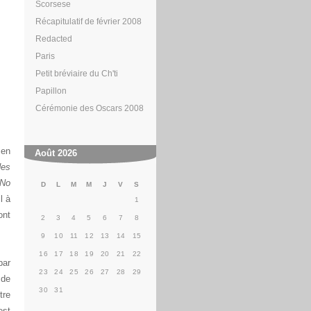
Scorsese
Récapitulatif de février 2008
Redacted
Paris
Petit bréviaire du Ch'ti
Papillon
Cérémonie des Oscars 2008
 en
Août 2026
des
No
D
L
M
M
J
V
S
l à
1
ont
2
3
4
5
6
7
8
9
10
11
12
13
14
15
16
17
18
19
20
21
22
par
23
24
25
26
27
28
29
 de
30
31
tre
est