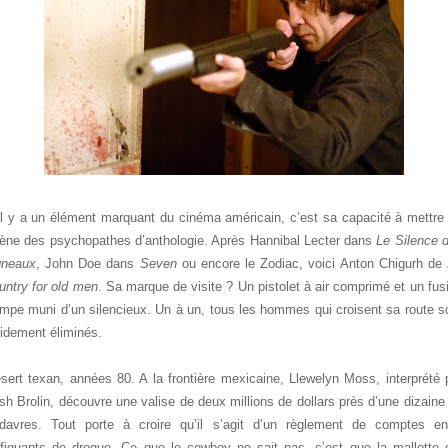
il y a un élément marquant du cinéma américain, c’est sa capacité à mettre
ène des psychopathes d’anthologie. Après Hannibal Lecter dans
Le Silence 
neaux
, John Doe dans
Seven
ou encore le Zodiac, voici Anton Chigurh de
untry for old men
. Sa marque de visite ? Un pistolet à air comprimé et un fusi
mpe muni d’un silencieux. Un à un, tous les hommes qui croisent sa route s
oidement éliminés.
sert texan, années 80. A la frontière mexicaine, Llewelyn Moss, interprété 
sh Brolin, découvre une valise de deux millions de dollars près d’une dizaine
davres. Tout porte à croire qu’il s’agit d’un règlement de comptes en
afiquants de drogue. Ce que le cowboy ne sait pas, c’est que la mallette 