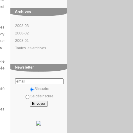
est
Archives
2008-03
ées
2008-02
boy
2008-01
que
s.
Toutes les archives
lle
Newsletter
pée
ité
S'inscrire
Se désinscrire
Les