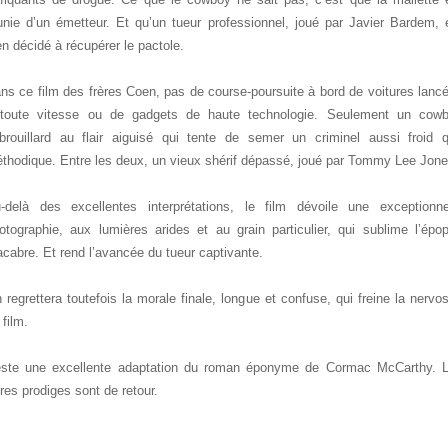
nie d’un émetteur. Et qu’un tueur professionnel, joué par Javier Bardem, 
en décidé à récupérer le pactole.
ns ce film des frères Coen, pas de course-poursuite à bord de voitures lanc
toute vitesse ou de gadgets de haute technologie. Seulement un cow
brouillard au flair aiguisé qui tente de semer un criminel aussi froid 
thodique. Entre les deux, un vieux shérif dépassé, joué par Tommy Lee Jone
-delà des excellentes interprétations, le film dévoile une exceptionne
otographie, aux lumières arides et au grain particulier, qui sublime l’épo
cabre. Et rend l’avancée du tueur captivante.
 regrettera toutefois la morale finale, longue et confuse, qui freine la nervos
 film.
ste une excellente adaptation du roman éponyme de Cormac McCarthy. 
ères prodiges sont de retour.