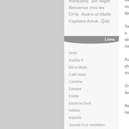
marquants
Jon Voight
mu
Bienvenue chez les
bi
Ch'tis
Astérix et Obélix
Quiz
Capitaine Achab
Da
à 
Liens
dé
mé
Anne
Au
Audrey H
ph
Bill et Marie
ma
Café mode
Caroline
On
Deedee
du
Elodie
Garance Doré
Re
Hélène
fr
Isabelle
Journal d’un comédien