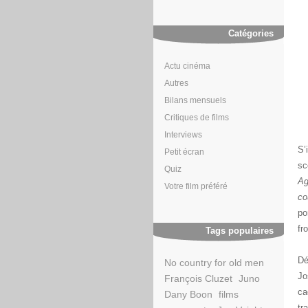
Catégories
Actu cinéma
Autres
Bilans mensuels
Critiques de films
Interviews
S’
Petit écran
sc
Quiz
Ag
Votre film préféré
co
po
fr
Tags populaires
Dé
No country for old men
Jo
François Cluzet
Juno
ca
Dany Boon
films
tr