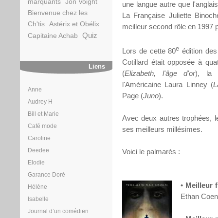
marquants
Jon Voight
une langue autre que l'angla
Bienvenue chez les
La Française Juliette Binoche
Ch'tis
Astérix et Obélix
meilleur second rôle en 1997 
Quiz
Capitaine Achab
e
Lors de cette 80
édition de
Cotillard était opposée à quat
Liens
(
Elizabeth, l'âge d'or
), la 
l'Américaine Laura Linney (
L
Anne
Page (
Juno
).
Audrey H
Bill et Marie
Avec deux autres trophées, le
Café mode
ses meilleurs millésimes.
Caroline
Deedee
Voici le palmarès :
Elodie
Garance Doré
•
Meilleur f
Hélène
Ethan Coen
Isabelle
Journal d’un comédien