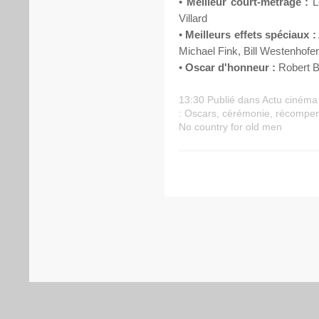
•
Meilleur court-métrage :
Le
Villard
•
Meilleurs effets spéciaux :
Michael Fink, Bill Westenhofe
•
Oscar d'honneur :
Robert B
13:30 Publié dans
Actu cinéma
:
Oscars
,
cérémonie
,
récompe
No country for old men