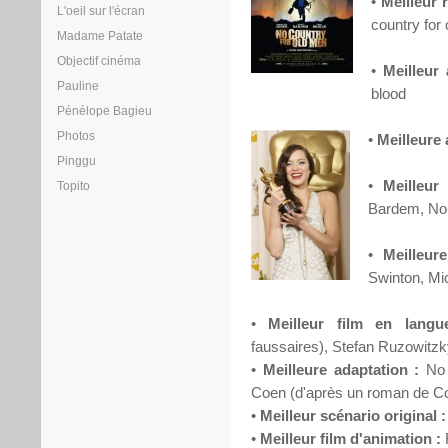
•
Meilleur r
L'oeil sur l'écran
country for
Madame Patate
Objectif cinéma
•
Meilleur 
Pauline
blood
Pénélope Bagieu
Photos
•
Meilleure 
Pinggu
•
Meilleur
Topito
Bardem, No 
•
Meilleur
Swinton, Mi
•
Meilleur film en langu
faussaires), Stefan Ruzowitz
•
Meilleure adaptation :
No 
Coen (d'après un roman de 
•
Meilleur scénario original :
•
Meilleur film d'animation :
R