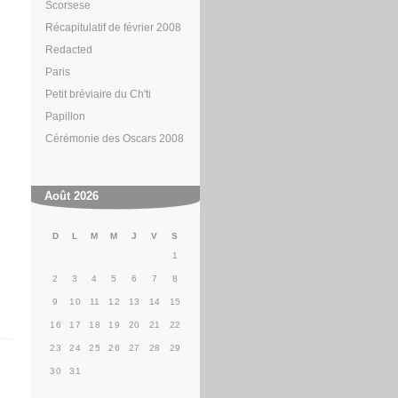
Scorsese
Récapitulatif de février 2008
Redacted
Paris
Petit bréviaire du Ch'ti
Papillon
Cérémonie des Oscars 2008
Août 2026
D
L
M
M
J
V
S
1
2
3
4
5
6
7
8
9
10
11
12
13
14
15
16
17
18
19
20
21
22
23
24
25
26
27
28
29
30
31