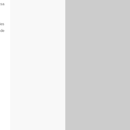
 sa
des
 de