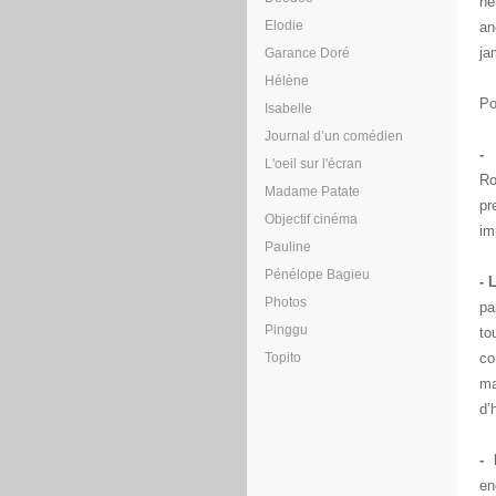
hé
Elodie
an
ja
Garance Doré
Hélène
Po
Isabelle
Journal d’un comédien
- 
L'oeil sur l'écran
Ro
Madame Patate
pr
Objectif cinéma
im
Pauline
Pénélope Bagieu
- 
Photos
pa
Pinggu
to
Topito
co
ma
d’
- 
en