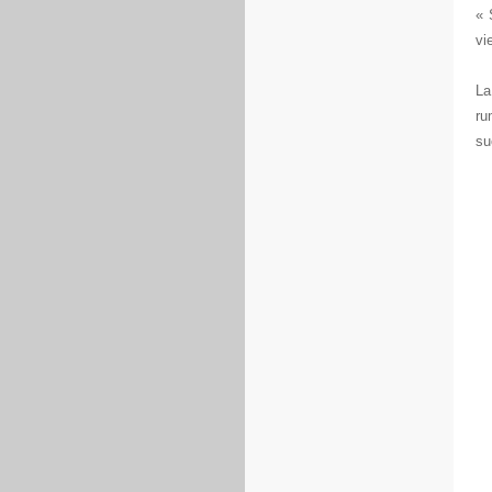
« 
vi
La
ru
su