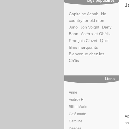
Tags populaires
J
Capitaine Achab
No
country for old men
Juno
Jon Voight
Dany
Boon
Astérix et Obélix
Quiz
François Cluzet
films marquants
Bienvenue chez les
Ch'tis
Liens
Anne
Audrey H
Bill et Marie
Café mode
Ap
Caroline
an
Deedee