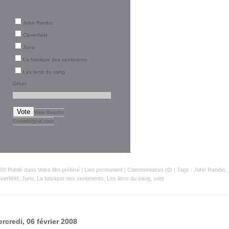
John Rambo
Cloverfield
Juno
La fabrique des sentiments
Les liens du sang
Other:
Vote
View Results
Crowdsignal.com
:00 Publié dans
Votre film préféré
|
Lien permanent
|
Commentaires (0)
| Tags :
John Rambo
,
verfield
,
Juno
,
La fabrique des sentiments
,
Les liens du sang
,
vote
rcredi, 06 février 2008