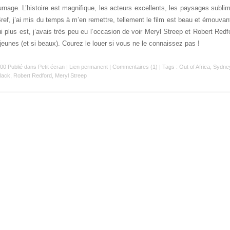
urnage. L’histoire est magnifique, les acteurs excellents, les paysages subli
Bref, j’ai mis du temps à m’en remettre, tellement le film est beau et émouvant
i plus est, j’avais très peu eu l’occasion de voir Meryl Streep et Robert Redf
 jeunes (et si beaux). Courez le louer si vous ne le connaissez pas !
:00 Publié dans
Petit écran
|
Lien permanent
|
Commentaires (1)
| Tags :
Out of Africa
,
Sydne
lack
,
Robert Redford
,
Meryl Streep