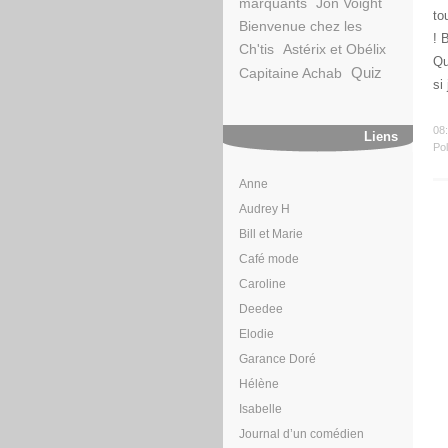
marquants
Jon Voight
to
Bienvenue chez les
! 
Ch'tis
Astérix et Obélix
Qu
Quiz
Capitaine Achab
si
08
Liens
Pol
Anne
Audrey H
Bill et Marie
Café mode
Caroline
Deedee
Elodie
Garance Doré
Hélène
Isabelle
Journal d’un comédien