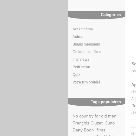
Catégories
Actu cinéma
Autres
Bilans mensuels
Critiques de films
Interviews
Sa
Petit écran
pa
Quiz
Votre film préféré
Ap
de
à 
Tags populaires
De
de
No country for old men
François Cluzet
Juno
J’
Dany Boon
films
li