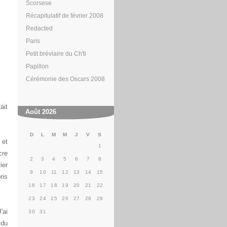
Scorsese
Récapitulatif de février 2008
Redacted
Paris
Petit bréviaire du Ch'ti
Papillon
Cérémonie des Oscars 2008
ait
Août 2026
D
L
M
M
J
V
S
 et
1
cre
2
3
4
5
6
7
8
ier
9
10
11
12
13
14
15
ris
16
17
18
19
20
21
22
23
24
25
26
27
28
29
'ai
30
31
 du